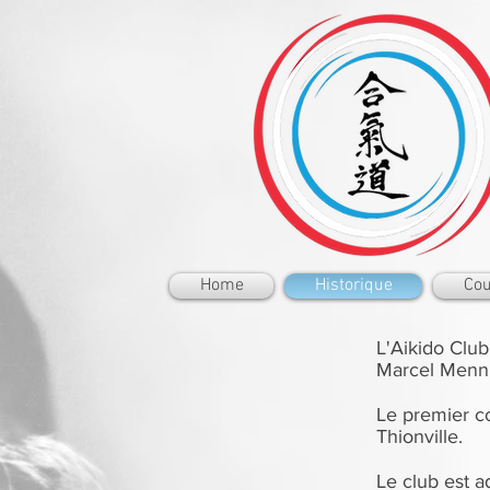
Home
Historique
Cou
L'Aikido Clu
Marcel Menn,
Le premier c
Thionville.
Le club est a