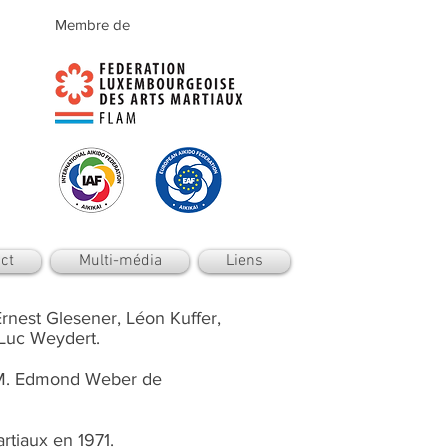
Membre de
ct
Multi-média
Liens
rnest Glesener, Léon Kuffer,
 Luc Weydert.
e M. Edmond Weber de
rtiaux en 1971.